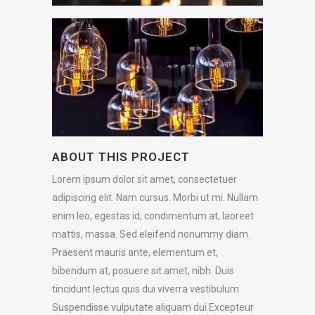
ABOUT THIS PROJECT
Lorem ipsum dolor sit amet, consectetuer
adipiscing elit. Nam cursus. Morbi ut mi. Nullam
enim leo, egestas id, condimentum at, laoreet
mattis, massa. Sed eleifend nonummy diam.
Praesent mauris ante, elementum et,
bibendum at, posuere sit amet, nibh. Duis
tincidunt lectus quis dui viverra vestibulum.
Suspendisse vulputate aliquam dui.Excepteur